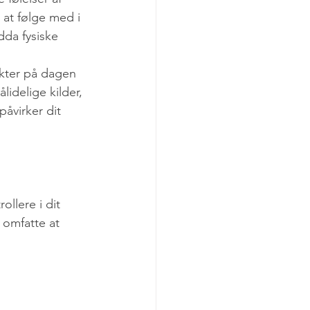
 at følge med i 
dda fysiske 
nkter på dagen 
lidelige kilder, 
åvirker dit 
llere i dit 
 omfatte at 