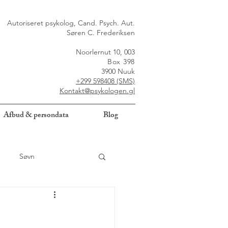
Autoriseret psykolog, Cand. Psych. Aut.
Søren C. Frederiksen
Noorlernut 10, 003
Box 398
3900 Nuuk
+299 598408 (SMS)
Kontakt@psykologen.gl
Afbud & persondata
Blog
Søvn
sykoterapi
Overblik