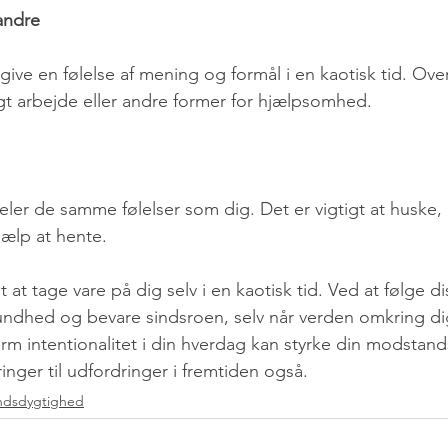
andre
ive en følelse af mening og formål i en kaotisk tid. Over
ligt arbejde eller andre former for hjælpsomhed.
r de samme følelser som dig. Det er vigtigt at huske, a
jælp at hente.
gt at tage vare på dig selv i en kaotisk tid. Ved at følge d
undhed og bevare sindsroen, selv når verden omkring dig
rm intentionalitet i din hverdag kan styrke din modstan
ringer til udfordringer i fremtiden også.
ndsdygtighed