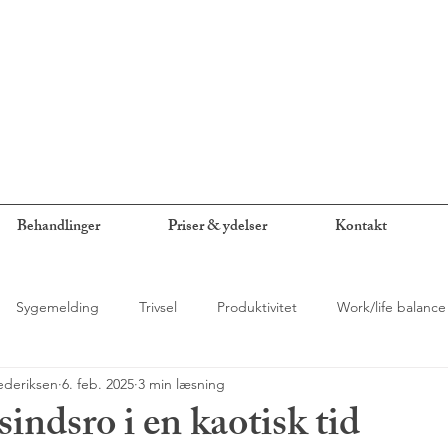
Behandlinger
Priser & ydelser
Kontakt
Sygemelding
Trivsel
Produktivitet
Work/life balance
ederiksen
6. feb. 2025
3 min læsning
ness
Sorg
Krise
Tab
Misofoni
Angst
P
sindsro i en kaotisk tid