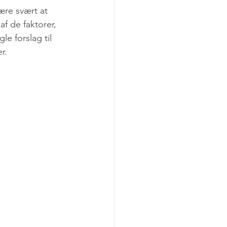
Sociale Medier
ære svært at 
af de faktorer, 
e forslag til 
r.