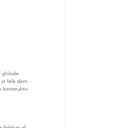
r globale 
 at føle dem. 
 konstruktiv 
følelser af 