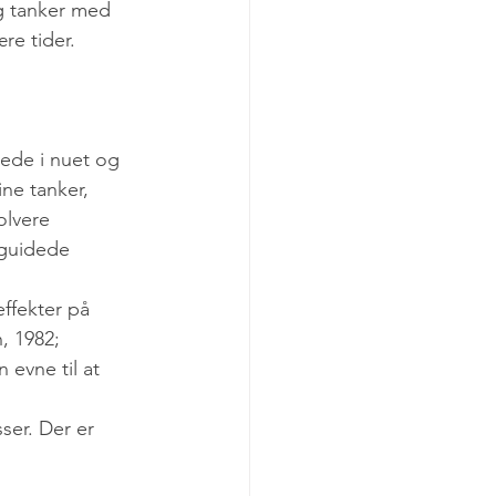
g tanker med 
re tider.
tede i nuet og 
ne tanker, 
lvere 
 guidede 
ffekter på 
, 1982; 
 evne til at 
ser. Der er 