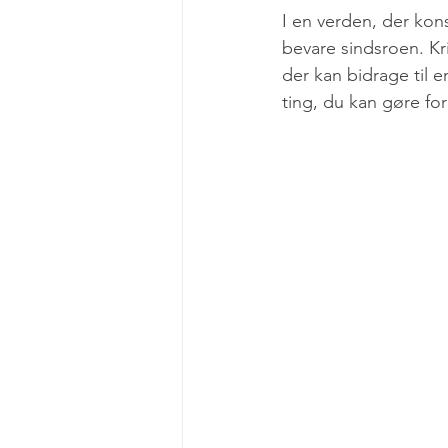
Etik
Faglighed
Supervisi
I en verden, der kons
bevare sindsroen. Kri
der kan bidrage til e
Følelseslivet
ting, du kan gøre for