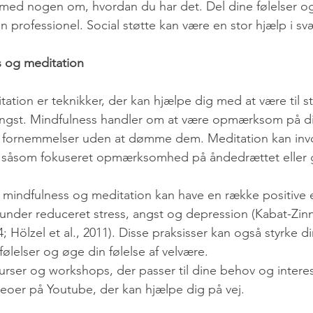
le med nogen om, hvordan du har det. Del dine følelser o
 en professionel. Social støtte kan være en stor hjælp i svæ
s og meditation
ation er teknikker, der kan hjælpe dig med at være til s
angst. Mindfulness handler om at være opmærksom på di
ge fornemmelser uden at dømme dem. Meditation kan invo
er, såsom fokuseret opmærksomhed på åndedrættet eller
at mindfulness og meditation kan have en række positive e
nder reduceret stress, angst og depression (Kabat-Zinn
 Hölzel et al., 2011). Disse praksisser kan også styrke din
ølelser og øge din følelse af velvære.
urser og workshops, der passer til dine behov og interes
eoer på Youtube, der kan hjælpe dig på vej.