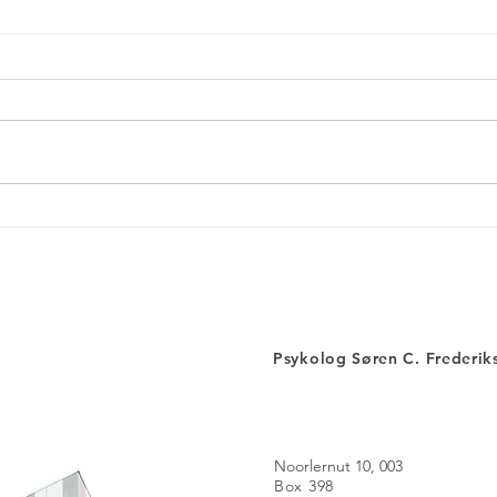
Lev livet med intention og
Boost
tilstedeværelse
med a
Psykolog Søren C. Frederik
Noorlernut 10, 003
Box 398