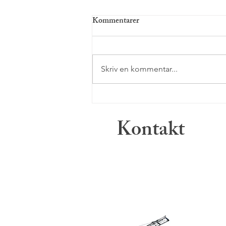
Kommentarer
Skriv en kommentar...
Sociale mediers buzzword-
bingo: Et tveægget sværd for
Kontakt
psykisk sundhed