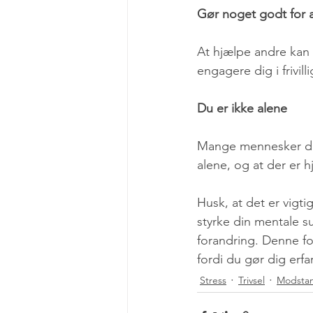
Gør noget godt for 
At hjælpe andre kan g
engagere dig i frivil
Du er ikke alene
Mange mennesker dele
alene, og at der er h
Husk, at det er vigti
styrke din mentale s
forandring. Denne fo
fordi du gør dig erfa
Stress
Trivsel
Modsta