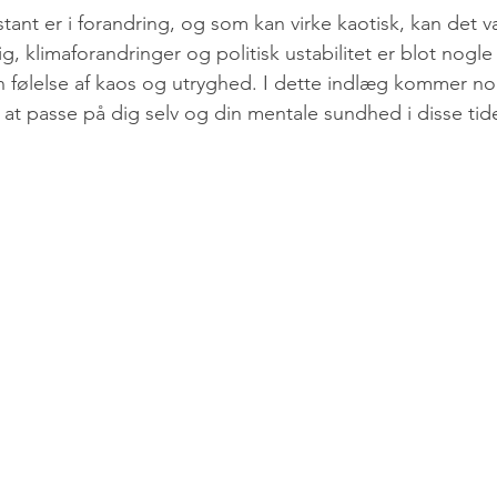
on
Parforhold
Børn og unge
Skole
Motion
tant er i forandring, og som kan virke kaotisk, kan det v
g, klimaforandringer og politisk ustabilitet er blot nogle 
n følelse af kaos og utryghed. I dette indlæg kommer nogl
 at passe på dig selv og din mentale sundhed i disse tide