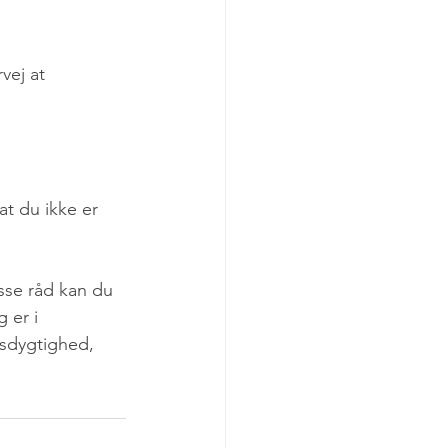
vej at 
t du ikke er 
isse råd kan du 
 er i 
dsdygtighed, 