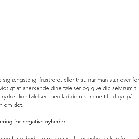
 sig ængstelig, frustreret eller trist, når man står over fo
vigtigt at anerkende dine følelser og give dig selv rum til
trykke dine følelser, men lad dem komme til udtryk på en
n om det.
ring for negative nyheder
ing for nyheder om negative begivenheder kan forværre 