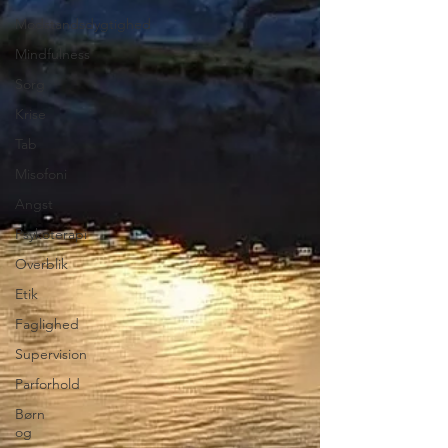
Modstandsdygtighed
Mindfulness
Sorg
Krise
Tab
Misofoni
Angst
Psykoterapi
Overblik
Etik
Faglighed
Supervision
Parforhold
Børn
og