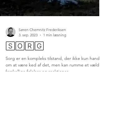
Søren Chemnitz Frederiksen
3. sep. 2023
1 min læsning
🅂🄾🅁🄶
Sorg er en kompleks tilstand, der ikke kun handler
om at være ked af det, men kan rumme et væld af
forskellige følelser og reaktioner....
Kontakt