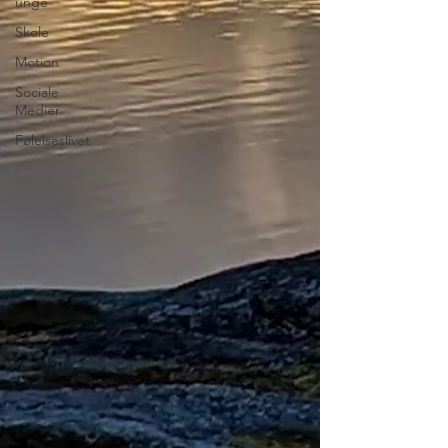
unge
Skole
Motion
Sociale
Medier
Følelseslivet