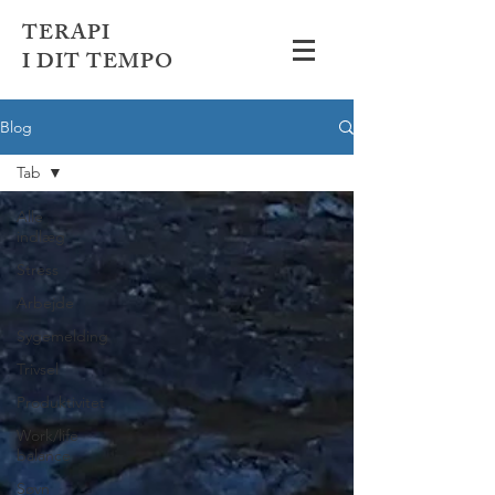
TERAPI
I DIT TEMPO
Blog
Tab
Alle
indlæg
Stress
Arbejde
Sygemelding
Trivsel
Produktivitet
Work/life
balance
Søvn